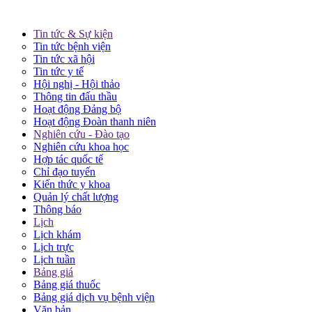
Tin tức & Sự kiện
Tin tức bệnh viện
Tin tức xã hội
Tin tức y tế
Hội nghị - Hội thảo
Thông tin đấu thầu
Hoạt động Đảng bộ
Hoạt động Đoàn thanh niên
Nghiên cứu - Đào tạo
Nghiên cứu khoa học
Hợp tác quốc tế
Chỉ đạo tuyến
Kiến thức y khoa
Quản lý chất lượng
Thông báo
Lịch
Lịch khám
Lịch trực
Lịch tuần
Bảng giá
Bảng giá thuốc
Bảng giá dịch vụ bệnh viện
Văn bản