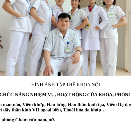
HÌNH ẢNH TẬP THỂ KHOA NỘI
CHỨC NĂNG NHIỆM VỤ, HOẠT ĐỘNG CỦA KHOA, PHÒN
ch máu não, Viêm khớp, Đau lưng, Đau thần kinh tọa, Viêm Dạ dà
iệt dây thần kinh VII ngoại biên, Thoái hóa đa khớp…
02 phòng Châm cứu nam, nữ.