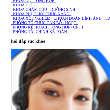
KHOA NỘI TỔNG HỢP
KHOA DƯỢC
KHOA CHÂM CỨU - DƯỠNG SINH
KHOA PHỤC HỒI CHỨC NĂNG
KHOA XÉT NGHIỆM - CHUẨN ĐOÁN HÌNH ẢNH - 
PHÒNG TỔ CHỨC CÁN BỘ - HCQT
PHÒNG KẾ HOẠCH TỔNG HỢP - CNTT
PHÒNG TÀI CHÍNH KẾ TOÁN
hỏi đáp sức khỏe