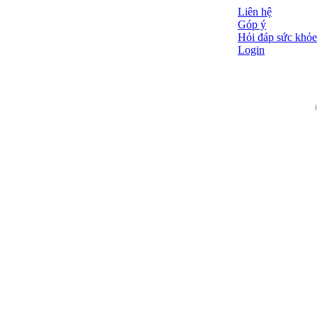
Liên hệ
Góp ý
Hỏi đáp sức khỏe
Login