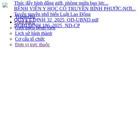
QUYẾT ĐỊNH 32_2025_QD-UBND.pdf
NGHỊ ĐỊNH 186_2025_ND-CP
Trang chủ
Giới thiệu
Giới thiệu bệnh viện
Lịch sử hình thành
Cơ cấu tổ chức
Đơn vị trực thuộc