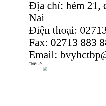
Địa chỉ: hẻm 21,
Nai
Điện thoại: 0271
Fax: 02713 883 8
Email: bvyhctbp
Thiết kế: