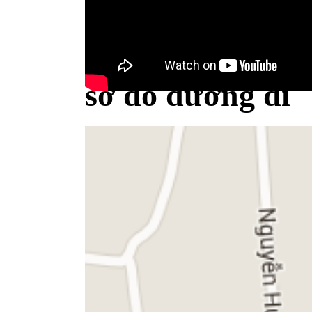
Bộ Y tế minh bạch khái niệm sữa
sơ đồ đường đi