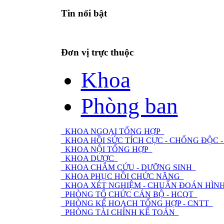
Tin nổi bật
Đơn vị trực thuộc
Khoa
Phòng ban
KHOA NGOẠI TỔNG HỢP
KHOA HỒI SỨC TÍCH CỰC - CHỐNG ĐỘC
KHOA NỘI TỔNG HỢP
KHOA DƯỢC
KHOA CHÂM CỨU - DƯỠNG SINH
KHOA PHỤC HỒI CHỨC NĂNG
KHOA XÉT NGHIỆM - CHUẨN ĐOÁN HÌNH
PHÒNG TỔ CHỨC CÁN BỘ - HCQT
PHÒNG KẾ HOẠCH TỔNG HỢP - CNTT
PHÒNG TÀI CHÍNH KẾ TOÁN