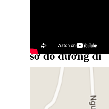
Bộ Y tế minh bạch khái niệm sữa
sơ đồ đường đi