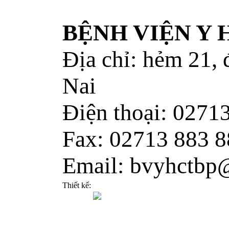
BỆNH VIỆN Y
Địa chỉ: hẻm 21,
Nai
Điện thoại: 0271
Fax: 02713 883 8
Email: bvyhctbp
Thiết kế: