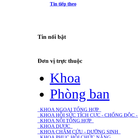
Tin tiếp theo
Tin nổi bật
Đơn vị trực thuộc
Khoa
Phòng ban
KHOA NGOẠI TỔNG HỢP
KHOA HỒI SỨC TÍCH CỰC - CHỐNG ĐỘC
KHOA NỘI TỔNG HỢP
KHOA DƯỢC
KHOA CHÂM CỨU - DƯỠNG SINH
KHOA PHỤC HỒI CHỨC NĂNG