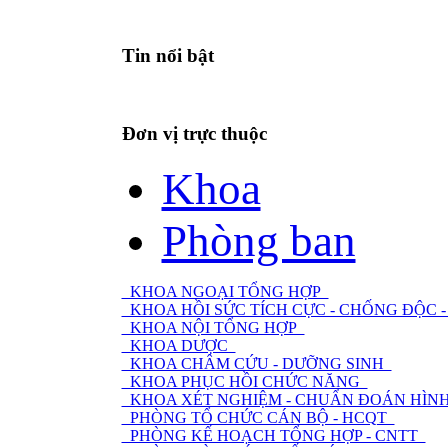
Tin nổi bật
Đơn vị trực thuộc
Khoa
Phòng ban
KHOA NGOẠI TỔNG HỢP
KHOA HỒI SỨC TÍCH CỰC - CHỐNG ĐỘC
KHOA NỘI TỔNG HỢP
KHOA DƯỢC
KHOA CHÂM CỨU - DƯỠNG SINH
KHOA PHỤC HỒI CHỨC NĂNG
KHOA XÉT NGHIỆM - CHUẨN ĐOÁN HÌNH
PHÒNG TỔ CHỨC CÁN BỘ - HCQT
PHÒNG KẾ HOẠCH TỔNG HỢP - CNTT