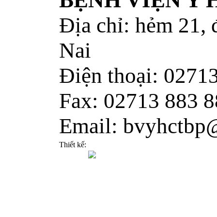
BỆNH VIỆN Y
Địa chỉ: hẻm 21,
Nai
Điện thoại: 0271
Fax: 02713 883 8
Email: bvyhctbp
Thiết kế: