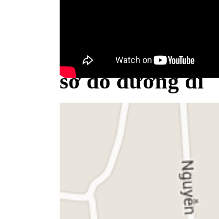
Bộ Y tế minh bạch khái niệm sữa
sơ đồ đường đi