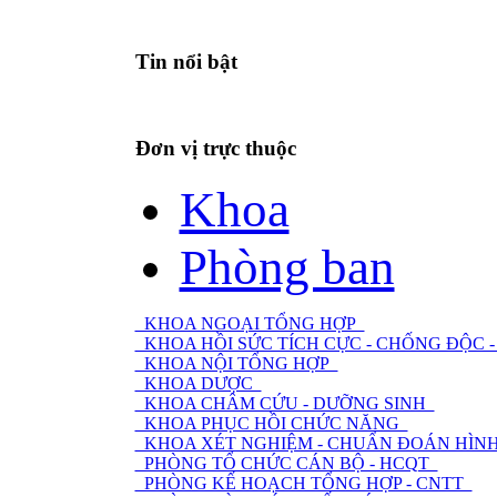
Tin nổi bật
Đơn vị trực thuộc
Khoa
Phòng ban
KHOA NGOẠI TỔNG HỢP
KHOA HỒI SỨC TÍCH CỰC - CHỐNG ĐỘC
KHOA NỘI TỔNG HỢP
KHOA DƯỢC
KHOA CHÂM CỨU - DƯỠNG SINH
KHOA PHỤC HỒI CHỨC NĂNG
KHOA XÉT NGHIỆM - CHUẨN ĐOÁN HÌNH
PHÒNG TỔ CHỨC CÁN BỘ - HCQT
PHÒNG KẾ HOẠCH TỔNG HỢP - CNTT