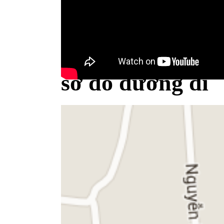
Bộ Y tế minh bạch khái niệm sữa
sơ đồ đường đi