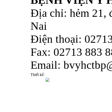
BỆNH VIỆN Y
Địa chỉ: hẻm 21,
Nai
Điện thoại: 0271
Fax: 02713 883 8
Email: bvyhctbp
Thiết kế: