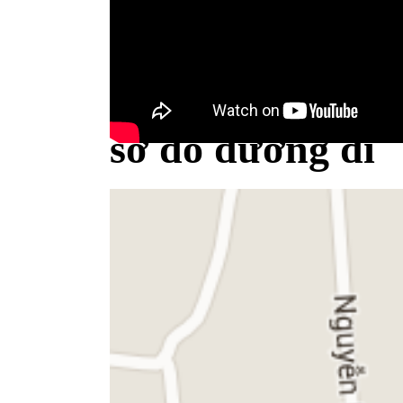
Bộ Y tế minh bạch khái niệm sữa
sơ đồ đường đi