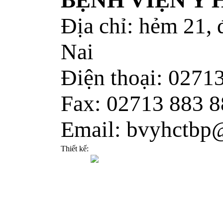
BỆNH VIỆN Y
Địa chỉ: hẻm 21,
Nai
Điện thoại: 0271
Fax: 02713 883 8
Email: bvyhctbp
Thiết kế: