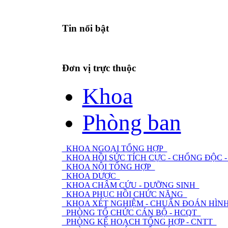
Tin nổi bật
Đơn vị trực thuộc
Khoa
Phòng ban
KHOA NGOẠI TỔNG HỢP
KHOA HỒI SỨC TÍCH CỰC - CHỐNG ĐỘC
KHOA NỘI TỔNG HỢP
KHOA DƯỢC
KHOA CHÂM CỨU - DƯỠNG SINH
KHOA PHỤC HỒI CHỨC NĂNG
KHOA XÉT NGHIỆM - CHUẨN ĐOÁN HÌNH
PHÒNG TỔ CHỨC CÁN BỘ - HCQT
PHÒNG KẾ HOẠCH TỔNG HỢP - CNTT