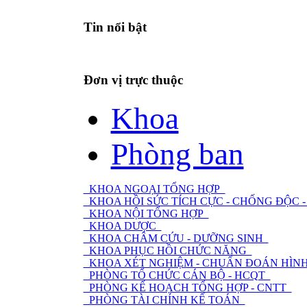
Tin nổi bật
Đơn vị trực thuộc
Khoa
Phòng ban
KHOA NGOẠI TỔNG HỢP
KHOA HỒI SỨC TÍCH CỰC - CHỐNG ĐỘC
KHOA NỘI TỔNG HỢP
KHOA DƯỢC
KHOA CHÂM CỨU - DƯỠNG SINH
KHOA PHỤC HỒI CHỨC NĂNG
KHOA XÉT NGHIỆM - CHUẨN ĐOÁN HÌNH
PHÒNG TỔ CHỨC CÁN BỘ - HCQT
PHÒNG KẾ HOẠCH TỔNG HỢP - CNTT
PHÒNG TÀI CHÍNH KẾ TOÁN