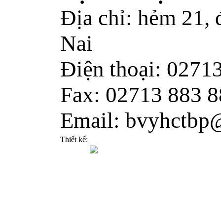
Địa chỉ: hẻm 21,
Nai
Điện thoại: 0271
Fax: 02713 883 8
Email: bvyhctbp
Thiết kế: