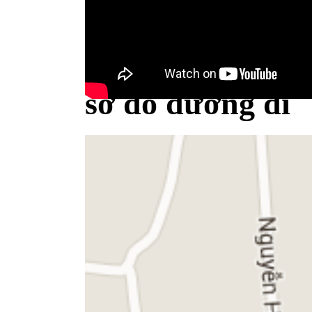
Bộ Y tế minh bạch khái niệm sữa
sơ đồ đường đi