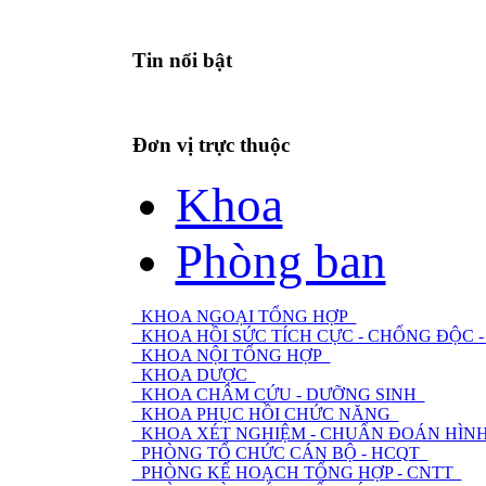
Tin nổi bật
Đơn vị trực thuộc
Khoa
Phòng ban
KHOA NGOẠI TỔNG HỢP
KHOA HỒI SỨC TÍCH CỰC - CHỐNG ĐỘC
KHOA NỘI TỔNG HỢP
KHOA DƯỢC
KHOA CHÂM CỨU - DƯỠNG SINH
KHOA PHỤC HỒI CHỨC NĂNG
KHOA XÉT NGHIỆM - CHUẨN ĐOÁN HÌNH
PHÒNG TỔ CHỨC CÁN BỘ - HCQT
PHÒNG KẾ HOẠCH TỔNG HỢP - CNTT