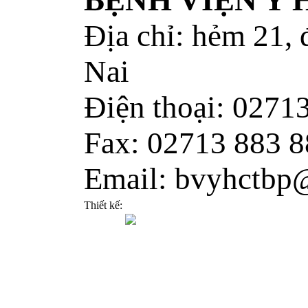
BỆNH VIỆN Y
Địa chỉ: hẻm 21,
Nai
Điện thoại: 0271
Fax: 02713 883 8
Email: bvyhctbp
Thiết kế: