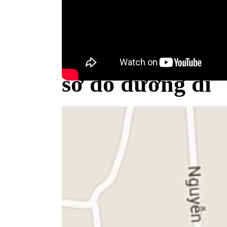
Bộ Y tế minh bạch khái niệm sữa
sơ đồ đường đi