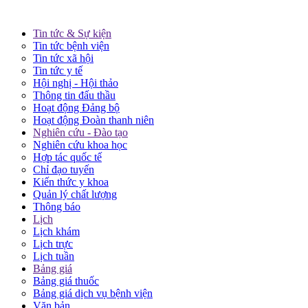
Tin tức & Sự kiện
Tin tức bệnh viện
Tin tức xã hội
Tin tức y tế
Hội nghị - Hội thảo
Thông tin đấu thầu
Hoạt động Đảng bộ
Hoạt động Đoàn thanh niên
Nghiên cứu - Đào tạo
Nghiên cứu khoa học
Hợp tác quốc tế
Chỉ đạo tuyến
Kiến thức y khoa
Quản lý chất lượng
Thông báo
Lịch
Lịch khám
Lịch trực
Lịch tuần
Bảng giá
Bảng giá thuốc
Bảng giá dịch vụ bệnh viện
Văn bản