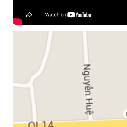
Bộ Y tế minh bạch khái niệm sữa
sơ đồ đường đi