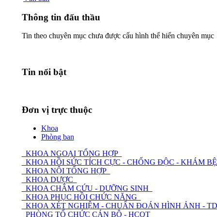
Thông tin đấu thầu
Tin theo chuyên mục chưa được cấu hình thể hiển chuyên mục
Tin nổi bật
Đơn vị trực thuộc
Khoa
Phòng ban
KHOA NGOẠI TỔNG HỢP
KHOA HỒI SỨC TÍCH CỰC - CHỐNG ĐỘC - KHÁM 
KHOA NỘI TỔNG HỢP
KHOA DƯỢC
KHOA CHÂM CỨU - DƯỠNG SINH
KHOA PHỤC HỒI CHỨC NĂNG
KHOA XÉT NGHIỆM - CHUẨN ĐOÁN HÌNH ẢNH - 
PHÒNG TỔ CHỨC CÁN BỘ - HCQT