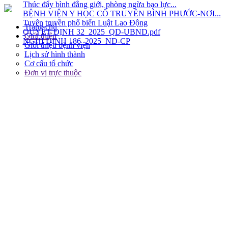
QUYẾT ĐỊNH 32_2025_QD-UBND.pdf
NGHỊ ĐỊNH 186_2025_ND-CP
Trang chủ
Giới thiệu
Giới thiệu bệnh viện
Lịch sử hình thành
Cơ cấu tổ chức
Đơn vị trực thuộc